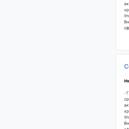
ак
хр
Уп
Вн
оф
С
Ив
· 
ср
ак
хр
Уп
Вн