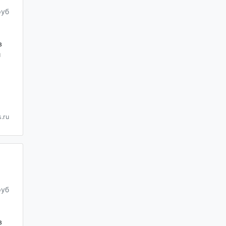
руб
в
и
.ru
руб
в