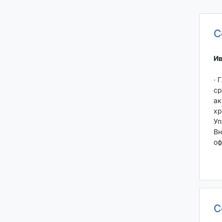
С
Ив
· 
ср
ак
хр
Уп
Вн
оф
С