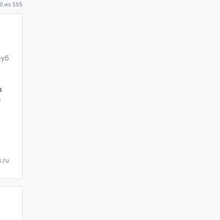
0 из 555
руб
в
и
.ru