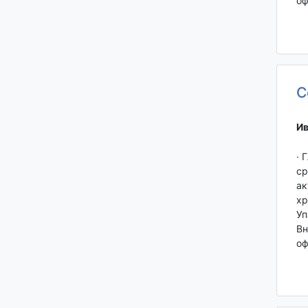
оф
С
Ив
· 
ср
ак
хр
Уп
Вн
оф