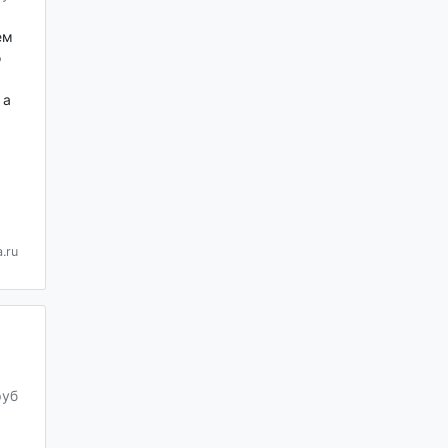
ем
о
 а
.ru
руб