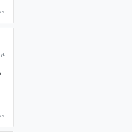
.ru
руб
в
и
.ru