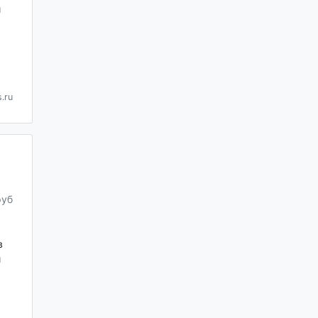
и
.ru
руб
в
и