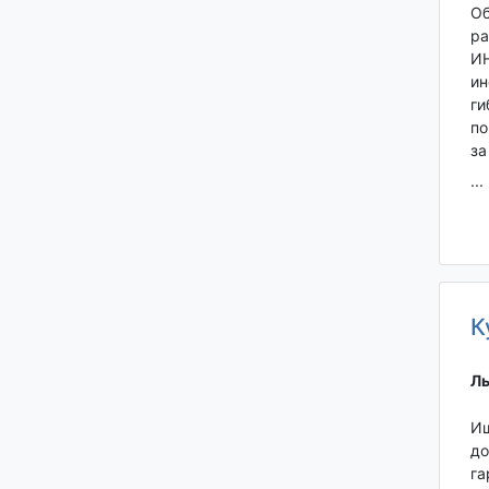
Об
ра
ИН
ин
ги
по
за
...
К
Лы
Ищ
до
га