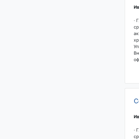
Ив
· 
ср
ак
хр
Уп
Вн
оф
С
Ив
· 
ср