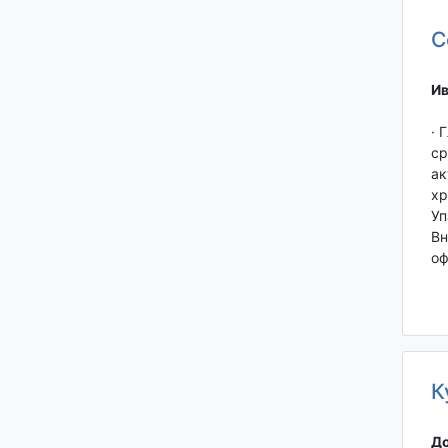
С
Ив
· 
ср
ак
хр
Уп
Вн
оф
К
До