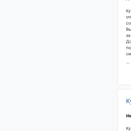
Ку
от
со
Вы
за
До
по
см
...
К
Ив
Ку