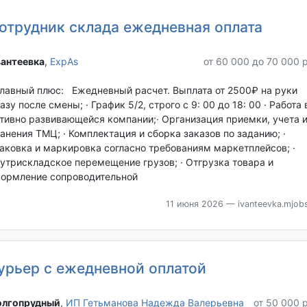
отрудник склада ежедневная оплата
антеевка‎
,
ExpAs
от 60 000 до 70 000 
Главный плюс: Ежедневный расчет. Выплата от 2500₽ на руки
азу после смены; · График 5/2, строго с 9: 00 до 18: 00 · Работа 
тивно развивающейся компании;· Организация приемки, учета 
анения ТМЦ; · Комплектация и сборка заказов по заданию; ·
аковка и маркировка согласно требованиям маркетплейсов; ·
утрискладское перемещение грузов; · Отгрузка товара и
ормление сопроводительной
11 июня 2026
— ivanteevka.mjobs
урьер с ежедневной оплатой
лгопрудный‎
,
ИП Гетьманова Надежда Валерьевна
от 50 000 