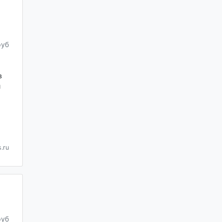
руб
в
и
.ru
руб