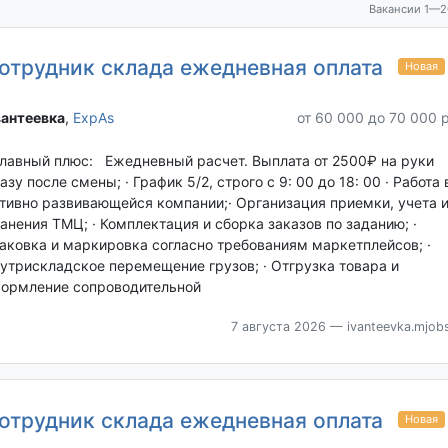
Вакансии 1—2
отрудник склада ежедневная оплата
Новая
антеевка‎
,
ExpAs
от 60 000 до 70 000 
Главный плюс: Ежедневный расчет. Выплата от 2500₽ на руки
азу после смены; · График 5/2, строго с 9: 00 до 18: 00 · Работа 
тивно развивающейся компании;· Организация приемки, учета 
анения ТМЦ; · Комплектация и сборка заказов по заданию; ·
аковка и маркировка согласно требованиям маркетплейсов; ·
утрискладское перемещение грузов; · Отгрузка товара и
ормление сопроводительной
7 августа 2026
— ivanteevka.mjobs
отрудник склада ежедневная оплата
Новая